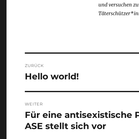
und versuchen zu 
Täterschützer*in
Beitragsnavigation
ZURÜCK
Hello world!
Vorheriger
Beitrag:
WEITER
Für eine antisexistische 
Nächster
Beitrag:
ASE stellt sich vor