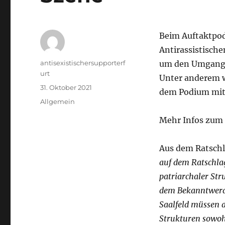
Beim Auftaktpod
Antirassistisch
Autor
antisexistischersupporterf
um den Umgang m
urt
Unter anderem w
Veröffentlicht
31. Oktober 2021
dem Podium mit
am
Kategorien
Allgemein
Mehr Infos zum 
Aus dem Ratschl
auf dem Ratschla
patriarchaler St
dem Bekanntwerden
Saalfeld müssen a
Strukturen sowohl