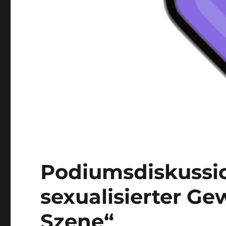
Podiumsdiskuss
sexualisierter Gew
Szene“